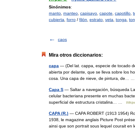
Sinónimos
:
manto
,
manteo
,
capisayo
,
capote
,
capotillo
,
t
cubierta
,
forro
/
filón
,
estrato
,
veta
,
tonga
,
to
caos
Mira otros diccionarios:
capa
— (Del lat. cappa, especie de tocado de
abierta por delante, que se lleva sobre los 
cosa. Una capa de nieve, de pintura, de…
Capa S
— Saltar a navegación, búsqueda La c
celular bacteriana presente en muchas bacte
superficial de estructura cristalina… …
Wikip
CAPA (R.)
— CAPA ROBERT (1913 1954) Rober
1938, le magazine anglais Picture Post prés
ainsi que son portrait sous lequel courait 