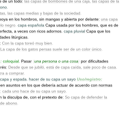
e
de
un
todo:
las
capas
de
bombones
de
una
caja
,
las
capas
de
la
zono
.
tas
,
las
capas
medias
y
bajas
de
la
sociedad
.
poya
en
los
hombros
,
sin
mangas
y
abierta
por
delante:
una
capa
elo
negro
.
capa
española
Capa
usada
por
los
hombres
,
que
es
de
erfecta
,
a
veces
con
ricos
adornos
.
capa
pluvial
Capa
que
los
dades
litúrgicas
.
:
Con
la
capa
toreó
muy
bien
.
La
capa
de
los
gatos
persas
suele
ser
de
un
color
único
.
:
coloquial
.
Pasar
(
una
persona
o
una
cosa
)
por
dificultades
erés:
Desde
que
se
jubiló
,
está
de
capa
caída
,
sale
poco
de
casa
.
tra
a
comprar
.
capa
y
espada
.
hacer
de
su
capa
un
sayo
Uso
/
registro:
en
asuntos
en
los
que
debería
actuar
de
acuerdo
con
normas
:
cada
uno
hace
de
su
capa
un
sayo
.
n
la
disculpa
de
,
con
el
pretexto
de:
So
capa
de
defender
la
de
abono
.