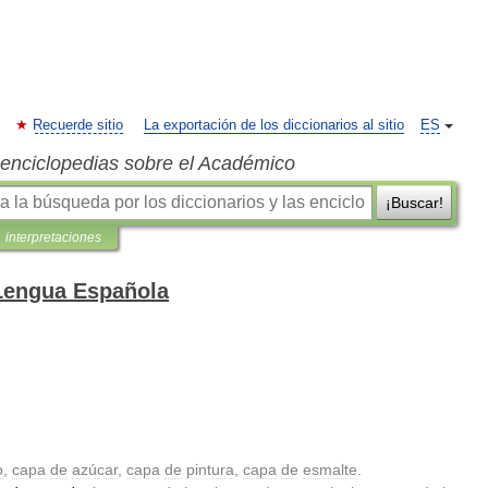
Recuerde sitio
La exportación de los diccionarios al sitio
ES
s enciclopedias sobre el Académico
¡Buscar!
interpretaciones
 Lengua Española
o
,
capa
de
azúcar
,
capa
de
pintura
,
capa
de
esmalte
.