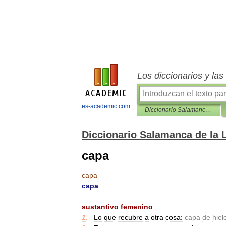
Los diccionarios y la
es-academic.com
Diccionario Salamanca de la Lengua Española
Diccionario Salamanca de la
capa
capa
capa
_
sustantivo
femenino
1
.
_
Lo
que
recubre
a
otra
cosa:
capa
de
hiel