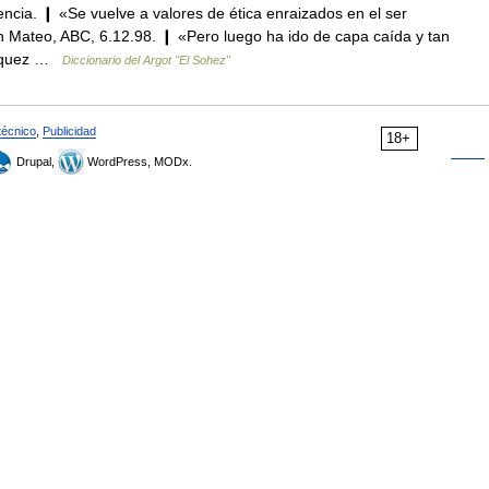
cia. ❙ «Se vuelve a valores de ética enraizados en el ser
 Mateo, ABC, 6.12.98. ❙ «Pero luego ha ido de capa caída y tan
ázquez …
Diccionario del Argot "El Sohez"
técnico
,
Publicidad
18+
Drupal,
WordPress, MODx.