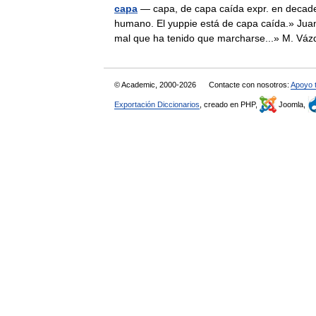
capa
— capa, de capa caída expr. en decaden
humano. El yuppie está de capa caída.» Juan
mal que ha tenido que marcharse...» M. V
© Academic, 2000-2026
Contacte con nosotros:
Apoyo 
Exportación Diccionarios
, creado en PHP,
Joomla,