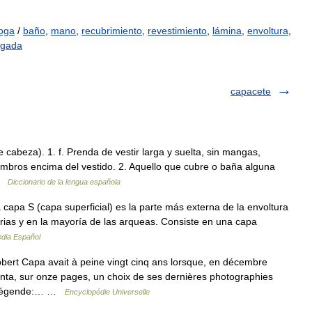
oga
/
baño
,
mano
,
recubrimiento
,
revestimiento
,
lámina
,
envoltura
,
ngada
capacete
 cabeza). 1. f. Prenda de vestir larga y suelta, sin mangas,
hombros encima del vestido. 2. Aquello que cubre o baña alguna
 …
Diccionario de la lengua española
apa S (capa superficial) es la parte más externa de la envoltura
rias y en la mayoría de las arqueas. Consiste en una capa
edia Español
t Capa avait à peine vingt cinq ans lorsque, en décembre
enta, sur onze pages, un choix de ses dernières photographies
en légende:… …
Encyclopédie Universelle