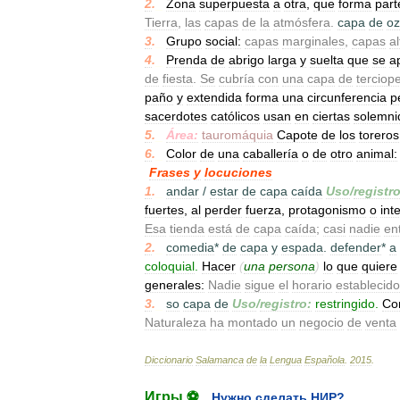
2
.
_
Zona
superpuesta
a
otra
,
que
forma
part
Tierra
,
las
capas
de
la
atmósfera
.
capa
de
o
3
.
_
Grupo
social:
capas
marginales
,
capas
al
4
.
_
Prenda
de
abrigo
larga
y
suelta
que
se
a
de
fiesta
.
Se
cubría
con
una
capa
de
terciop
paño
y
extendida
forma
una
circunferencia
p
sacerdotes
católicos
usan
en
ciertas
solemni
5
.
_
Área:
tauromáquia
Capote
de
los
toreros
6
.
_
Color
de
una
caballería
o
de
otro
animal:
Frases
y
locuciones
1
.
_
andar
/
estar
de
capa
caída
Uso
/
registro
fuertes
,
al
perder
fuerza
,
protagonismo
o
int
Esa
tienda
está
de
capa
caída
;
casi
nadie
en
2
.
_
comedia
*
de
capa
y
espada
.
defender
*
a
coloquial
.
Hacer
(
una
persona
)
lo
que
quiere
generales:
Nadie
sigue
el
horario
establecido
3
.
_
so
capa
de
Uso
/
registro:
restringido
.
Co
Naturaleza
ha
montado
un
negocio
de
venta
Diccionario
Salamanca
de
la
Lengua
Española
.
2015
.
Игры ⚽
Нужно сделать НИР?