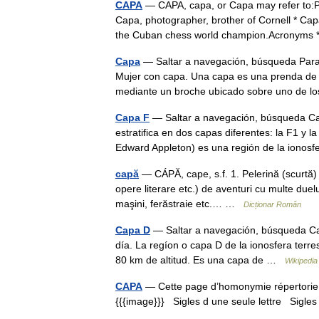
CAPA
— CAPA, capa, or Capa may refer to:Pe
Capa, photographer, brother of Cornell * Ca
the Cuban chess world champion.Acronym
Capa
— Saltar a navegación, búsqueda Para
Mujer con capa. Una capa es una prenda de a
mediante un broche ubicado sobre uno de 
Capa F
— Saltar a navegación, búsqueda Capa
estratifica en dos capas diferentes: la F1 y l
Edward Appleton) es una región de la iono
capă
— CÁPĂ, cape, s.f. 1. Pelerină (scurtă)
opere literare etc.) de aventuri cu multe duelur
maşini, ferăstraie etc.… …
Dicționar Român
Capa D
— Saltar a navegación, búsqueda Cap
día. La regíon o capa D de la ionosfera terres
80 km de altitud. Es una capa de …
Wikipedia
CAPA
— Cette page d’homonymie répertorie l
{{{image}}} Sigles d une seule lettre Sigles