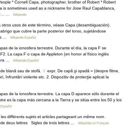
ople * Cornell Capa, photographer, brother of Robert * Robert
pa is sometimes used as a nickname for Jose Raul Capablanca,
s *… …
Wikipedia
 otros usos de este término, véase Capa (desambiguación).
brigo que cubre la parte posterior del torso, sujetándose
los …
Wikipedia Español
s de la ionosfera terrestre. Durante el día, la capa F se
a F2. La capa F o capa de Appleton (en honor al físico inglés
sfera …
Wikipedia Español
 de blană sau de stofă. ♢ expr. De capă şi spadă = (despre filme,
i, înfruntări violente etc. 2. Dispozitiv de protecţie aplicat la
as de la ionosfera terrestre. La capa D aparece sólo durante el
tre es la capa más cercana a la Tierra y se sitúa entre los 50 y los
 Español
es différents sujets et articles partageant un même nom.
 de deux lettres Sigles de trois lettres …
Wikipédia en Français